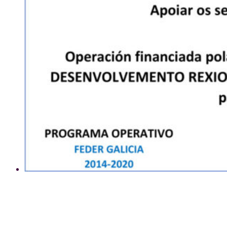
Uso de cookies
Este sitio web utiliza cookies para que usted tenga la mejor experiencia de usuario. Si
continúa navegando está dando su consentimiento para la aceptación de las mencionadas
cookies y la aceptación de nuestra
política de cookies
, pinche el enlace para mayor
información.
plugin cookies