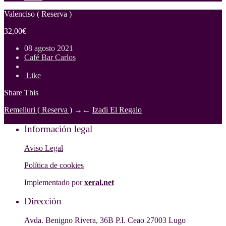
Valenciso ( Reserva )
32,00€
08 agosto 2021
Café Bar Carlos
Like
Share This
Remelluri ( Reserva )
→
←
Izadi El Regalo
Información legal
Aviso Legal
Política de cookies
Implementado por
xeral.net
Dirección
Avda. Benigno Rivera, 36B P.I. Ceao 27003 Lugo