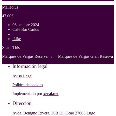
Malleolus
47,00€
06 octubre 2024
Café Bar Carlos
Like
Share This
Marqués de Vargas Reserva
→
←
Marqués de Vargas Gran Reserva
Información legal
Aviso Legal
Política de cookies
Implementado por
xeral.net
Dirección
Avda. Benigno Rivera, 36B P.I. Ceao 27003 Lugo