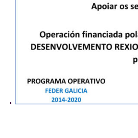
Uso de cookies
Este sitio web utiliza cookies para que usted tenga la mejor experiencia de usuario. Si
continúa navegando está dando su consentimiento para la aceptación de las mencionadas
cookies y la aceptación de nuestra
política de cookies
, pinche el enlace para mayor
información.
plugin cookies