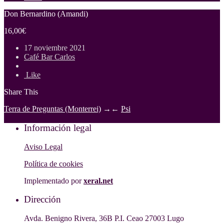
Don Bernardino (Amandi)
16,00€
17 noviembre 2021
Café Bar Carlos
Like
Share This
Terra de Preguntas (Monterrei)
→
←
Psi
Información legal
Aviso Legal
Política de cookies
Implementado por
xeral.net
Dirección
Avda. Benigno Rivera, 36B P.I. Ceao 27003 Lugo