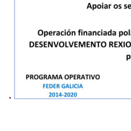
Uso de cookies
Este sitio web utiliza cookies para que usted tenga la mejor experiencia de usuario. Si
continúa navegando está dando su consentimiento para la aceptación de las mencionadas
cookies y la aceptación de nuestra
política de cookies
, pinche el enlace para mayor
información.
plugin cookies