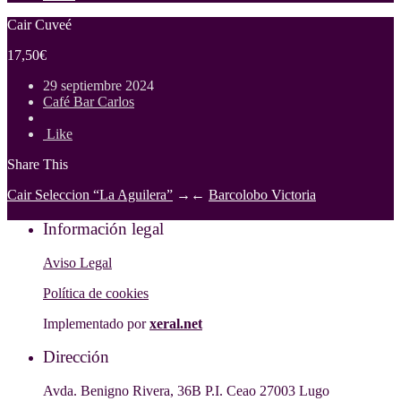
Cair Cuveé
17,50€
29 septiembre 2024
Café Bar Carlos
Like
Share This
Cair Seleccion “La Aguilera”
→
←
Barcolobo Victoria
Información legal
Aviso Legal
Política de cookies
Implementado por
xeral.net
Dirección
Avda. Benigno Rivera, 36B P.I. Ceao 27003 Lugo