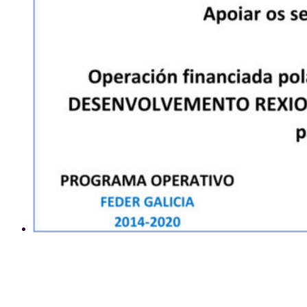
Uso de cookies
Este sitio web utiliza cookies para que usted tenga la mejor experiencia de usuario. Si
continúa navegando está dando su consentimiento para la aceptación de las mencionadas
cookies y la aceptación de nuestra
política de cookies
, pinche el enlace para mayor
información.
plugin cookies